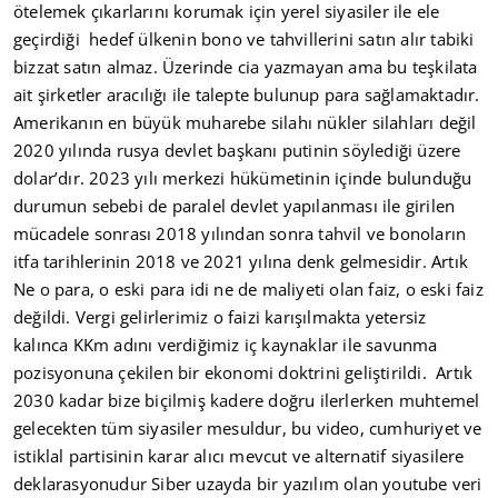
ötelemek çıkarlarını korumak için yerel siyasiler ile ele
geçirdiği hedef ülkenin bono ve tahvillerini satın alır tabiki
bizzat satın almaz. Üzerinde cia yazmayan ama bu teşkilata
ait şirketler aracılığı ile talepte bulunup para sağlamaktadır.
Amerikanın en büyük muharebe silahı nükler silahları değil
2020 yılında rusya devlet başkanı putinin söylediği üzere
dolar’dır. 2023 yılı merkezi hükümetinin içinde bulunduğu
durumun sebebi de paralel devlet yapılanması ile girilen
mücadele sonrası 2018 yılından sonra tahvil ve bonoların
itfa tarihlerinin 2018 ve 2021 yılına denk gelmesidir. Artık
Ne o para, o eski para idi ne de maliyeti olan faiz, o eski faiz
değildi. Vergi gelirlerimiz o faizi karışılmakta yetersiz
kalınca KKm adını verdiğimiz iç kaynaklar ile savunma
pozisyonuna çekilen bir ekonomi doktrini geliştirildi. Artık
2030 kadar bize biçilmiş kadere doğru ilerlerken muhtemel
gelecekten tüm siyasiler mesuldur, bu video, cumhuriyet ve
istiklal partisinin karar alıcı mevcut ve alternatif siyasilere
deklarasyonudur Siber uzayda bir yazılım olan youtube veri