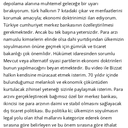
depolama alanına muhtemel geleceğe bir uyarı
bırakıyorum. türk halkının 7 kıtadaki çıkar ve menfaatlerini
korumak amacıyla; ekonomi doktrinimizi ilan ediyorum.
Türkiye cumhuriyet merkez bankasının özelleştirilmesi
gerekmektedir. Ancak bu tek başına yetersizdir. Para arzı
namuslu kimselerin elinde olsa dahi yurtdışından ülkemizin
soyulmasının önüne geçmek için gümrük ve ticaret
bakanlığı çok önemlidir. Hükümet idaresinden sorumlu
Mevcut veya alternatif siyasi partilerin ekonomi doktrinleri
bunun yapılmacağını beyan etmektedir. Bu video ile Bizzat
halkın kendisine müracaat etmek isterim. 70 yıldır içinde
bulunduğumuz melankoli ve ekonomik çöküntüden
kurtulacak zihinsel yeteneği sizinle paylaşmak isterim. Para
arzını gerçekleştirecek bağımsız özel bir merkez bankası,
ikincisi ise para arzının daimi ve stabil olmasını sağlayacak
dış ticaret politikası. Bu politika ki; ülkemizin soyulmasın
legal yolu olan ithal mallarını kategorize ederek önem
sırasına göre belirleyen ve bu önem sırasına göre ithalat