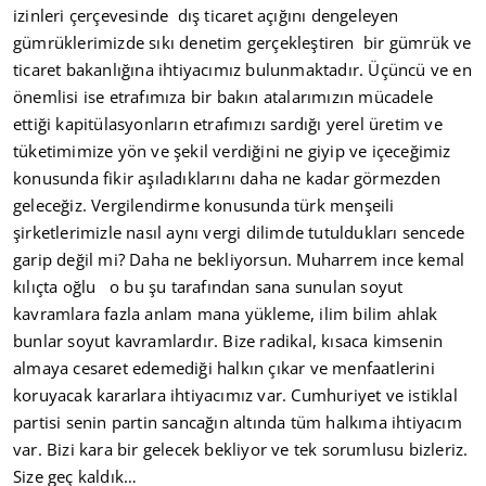
izinleri çerçevesinde dış ticaret açığını dengeleyen
gümrüklerimizde sıkı denetim gerçekleştiren bir gümrük ve
ticaret bakanlığına ihtiyacımız bulunmaktadır. Üçüncü ve en
önemlisi ise etrafımıza bir bakın atalarımızın mücadele
ettiği kapitülasyonların etrafımızı sardığı yerel üretim ve
tüketimimize yön ve şekil verdiğini ne giyip ve içeceğimiz
konusunda fikir aşıladıklarını daha ne kadar görmezden
geleceğiz. Vergilendirme konusunda türk menşeili
şirketlerimizle nasıl aynı vergi dilimde tutuldukları sencede
garip değil mi? Daha ne bekliyorsun. Muharrem ince kemal
kılıçta oğlu o bu şu tarafından sana sunulan soyut
kavramlara fazla anlam mana yükleme, ilim bilim ahlak
bunlar soyut kavramlardır. Bize radikal, kısaca kimsenin
almaya cesaret edemediği halkın çıkar ve menfaatlerini
koruyacak kararlara ihtiyacımız var. Cumhuriyet ve istiklal
partisi senin partin sancağın altında tüm halkıma ihtiyacım
var. Bizi kara bir gelecek bekliyor ve tek sorumlusu bizleriz.
Size geç kaldık…